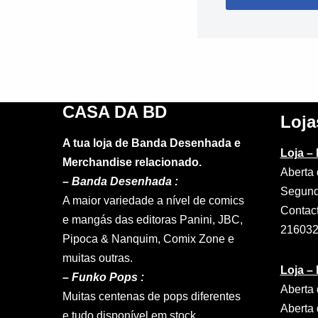
CASA DA BD
Loja
A tua loja de Banda Desenhada e
Loja –
Merchandise relacionado.
Aberta 
–
Banda Desenhada :
Segund
A maior variedade a nível de comics
Contac
e mangás das editoras Panini, JBC,
21603
Pipoca & Nanquim, Comix Zone e
muitas outras.
Loja –
– Funko Pops :
Aberta 
Muitas centenas de pops diferentes
Aberta 
e tudo disponível em stock.