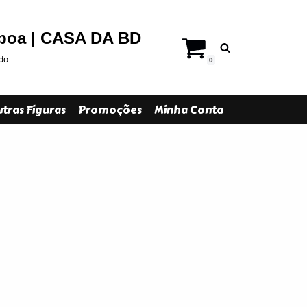
sboa | CASA DA BD
do
0
tras Figuras
Promoções
Minha Conta