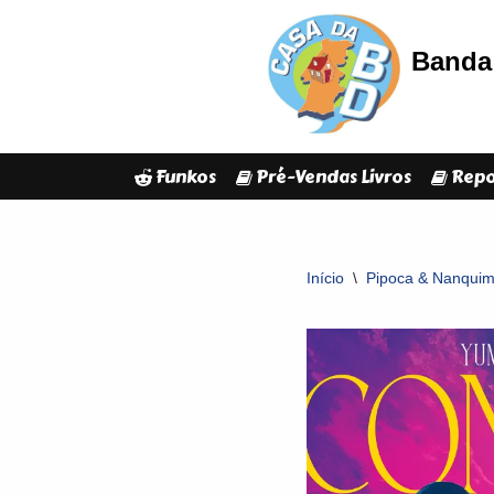
Banda 
Avançar
para
o
conteúdo
Funkos
Pré-Vendas Livros
Repo
Início
\
Pipoca & Nanqui