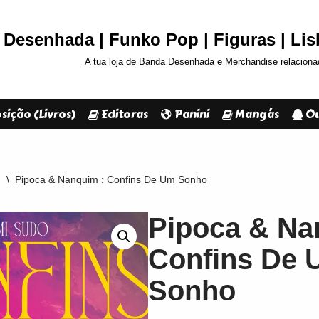
Desenhada | Funko Pop | Figuras | Li
A tua loja de Banda Desenhada e Merchandise relaciona
sição (Livros)
Editoras
Panini
Mangás
Ou
m
\
Pipoca & Nanquim : Confins De Um Sonho
Pipoca & Na
Confins De
Sonho