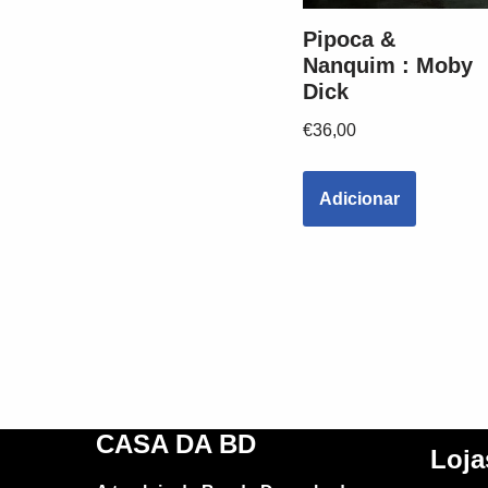
Pipoca &
Nanquim : Moby
Dick
€
36,00
Adicionar
CASA DA BD
Loja