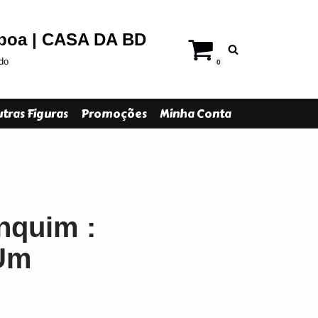
sboa | CASA DA BD
do
0
tras Figuras
Promoções
Minha Conta
nquim :
 Um