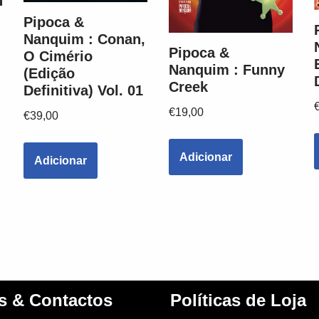
Pipoca &
Nanquim : Conan,
Pipoca &
O Cimério
Nanquim : Funny
(Edição
Creek
Definitiva) Vol. 01
€
19,00
€
39,00
Adicionar
Adicionar
s & Contactos
Políticas de Loja