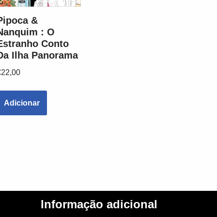
Pipoca &
Nanquim : O
Estranho Conto
Da Ilha Panorama
€
22,00
Adicionar
Informação adicional