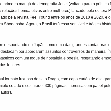
 primeiro mangá de demografia Josei (voltada para o público f
e relações homoafetivas entre mulheres) lançado pela editora
icado pela revista Feel Young entre os anos de 2018 e 2020, e
ra Shodensha. Agora, o Brasil terá essa sensível e trágica hist
em despontando no Japão como uma das grandes contadoras de
destacam por abordarem assuntos controversos de maneira líri
ntásticos com um toque de nostalgia e poesia, resgatando emo
os leitores.
al formato luxuoso do selo Drago, com capa cartão de alta gram
miolo colado e costurado, 300 páginas impressas em papel pól
 autora.