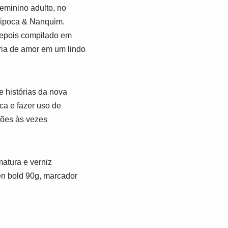
eminino adulto, no
 Pipoca & Nanquim.
 depois compilado em
ória de amor em um lindo
 histórias da nova
ca e fazer uso de
ções às vezes
atura e verniz
en bold 90g, marcador