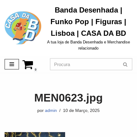
Banda Desenhada |
Avançar
Funko Pop | Figuras |
para
o
Lisboa | CASA DA BD
conteúdo
A tua loja de Banda Desenhada e Merchandise
relacionado
0
MEN0623.jpg
por
admin
10 de Março, 2025