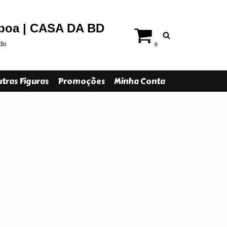
sboa | CASA DA BD
do
0
tras Figuras
Promoções
Minha Conta