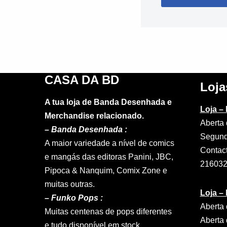
CASA DA BD
Loja
A tua loja de Banda Desenhada e
Loja –
Merchandise relacionado.
Aberta 
–
Banda Desenhada :
Segund
A maior variedade a nível de comics
Contac
e mangás das editoras Panini, JBC,
21603
Pipoca & Nanquim, Comix Zone e
muitas outras.
Loja –
– Funko Pops :
Aberta 
Muitas centenas de pops diferentes
Aberta 
e tudo disponível em stock.