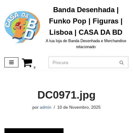
Banda Desenhada |
Avançar
Funko Pop | Figuras |
para
o
Lisboa | CASA DA BD
conteúdo
A tua loja de Banda Desenhada e Merchandise
relacionado
0
DC0971.jpg
por
admin
10 de Novembro, 2025