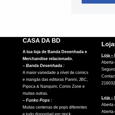
CASA DA BD
Loja
A tua loja de Banda Desenhada e
Loja –
Merchandise relacionado.
Aberta 
–
Banda Desenhada :
Segund
A maior variedade a nível de comics
Contac
e mangás das editoras Panini, JBC,
21603
Pipoca & Nanquim, Comix Zone e
muitas outras.
Loja –
– Funko Pops :
Aberta 
Muitas centenas de pops diferentes
Aberta 
e tudo disponível em stock.