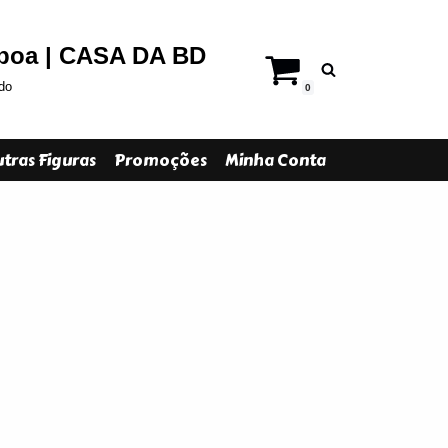
sboa | CASA DA BD
do
0
tras Figuras
Promoções
Minha Conta