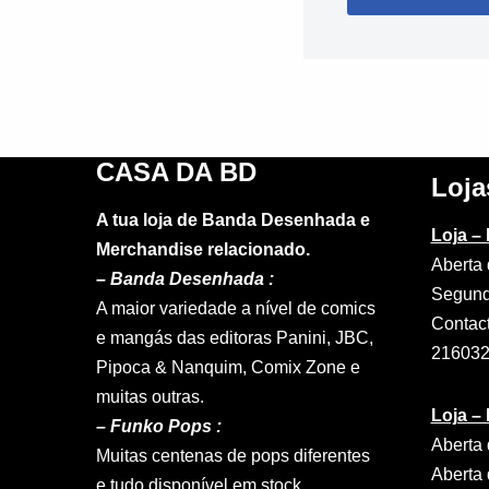
CASA DA BD
Loja
A tua loja de Banda Desenhada e
Loja –
Merchandise relacionado.
Aberta 
–
Banda Desenhada :
Segund
A maior variedade a nível de comics
Contac
e mangás das editoras Panini, JBC,
21603
Pipoca & Nanquim, Comix Zone e
muitas outras.
Loja –
– Funko Pops :
Aberta 
Muitas centenas de pops diferentes
Aberta 
e tudo disponível em stock.