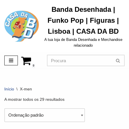
Banda Desenhada |
Avançar
Funko Pop | Figuras |
para
o
Lisboa | CASA DA BD
conteúdo
A tua loja de Banda Desenhada e Merchandise
relacionado
0
Início
\
X-men
A mostrar todos os 29 resultados