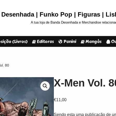
Desenhada | Funko Pop | Figuras | Li
A tua loja de Banda Desenhada e Merchandise relaciona
sição (Livros)
Editoras
Panini
Mangás
Ou
ol. 80
X-Men Vol. 8
€
11,00
Sendo esta uma publicação de um