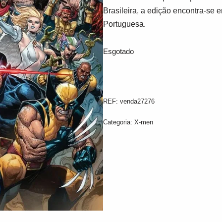
Brasileira, a edição encontra-se 
Portuguesa.
Esgotado
REF:
venda27276
Categoria:
X-men