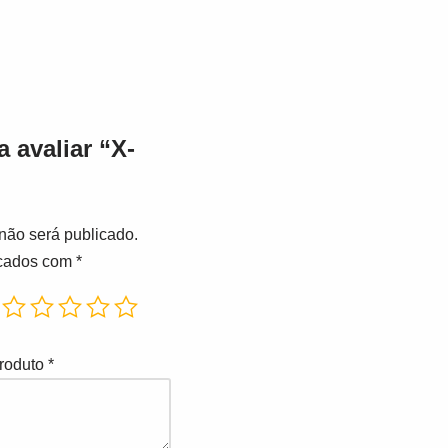
a avaliar “X-
não será publicado.
rcados com
*
produto
*