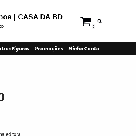
sboa | CASA DA BD
do
0
tras Figuras
Promoções
Minha Conta
0
a editora