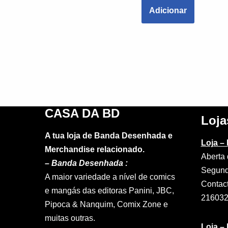
Adicionar
CASA DA BD
Loja
A tua loja de Banda Desenhada e
Loja –
Merchandise relacionado.
Aberta 
–
Banda Desenhada :
Segund
A maior variedade a nível de comics
Contac
e mangás das editoras Panini, JBC,
21603
Pipoca & Nanquim, Comix Zone e
muitas outras.
Loja –