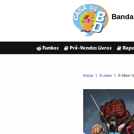
Banda 
Avançar
para
o
conteúdo
Funkos
Pré-Vendas Livros
Repo
Início
\
X-men
\
X-Men V