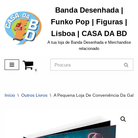
Banda Desenhada |
Avançar
Funko Pop | Figuras |
para
o
Lisboa | CASA DA BD
conteúdo
A tua loja de Banda Desenhada e Merchandise
relacionado
0
Início
\
Outros Livros
\
A Pequena Loja De Conveniência Da Galáx