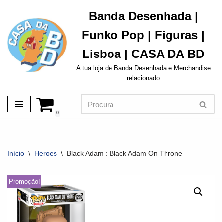
Banda Desenhada |
Avançar
Funko Pop | Figuras |
para
o
Lisboa | CASA DA BD
conteúdo
A tua loja de Banda Desenhada e Merchandise
relacionado
0
Início
\
Heroes
\
Black Adam : Black Adam On Throne
Promoção!