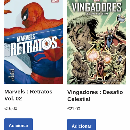
Marvels : Retratos
Vingadores : Desafio
Vol. 02
Celestial
€
16,00
€
21,00
Adicionar
Adicionar