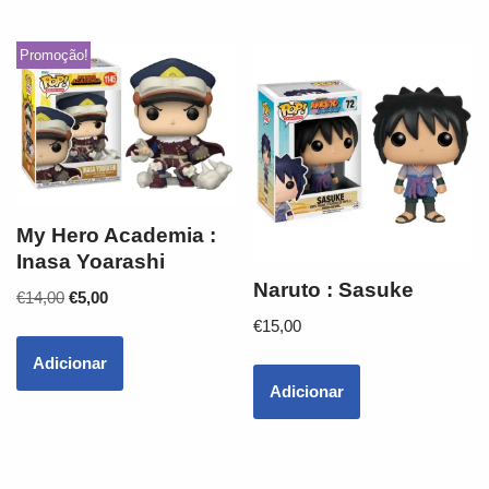
Promoção!
My Hero Academia :
Inasa Yoarashi
Naruto : Sasuke
€
14,00
€
5,00
€
15,00
Adicionar
Adicionar