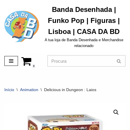
Banda Desenhada |
Avançar
Funko Pop | Figuras |
para
o
Lisboa | CASA DA BD
conteúdo
A tua loja de Banda Desenhada e Merchandise
relacionado
0
Início
\
Animation
\
Delicious in Dungeon : Laios