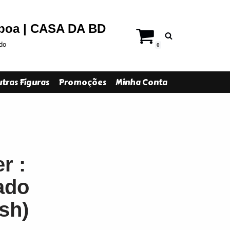
sboa | CASA DA BD
do
0
tras Figuras
Promoções
Minha Conta
r :
ado
sh)