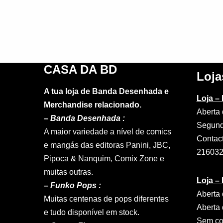
CASA DA BD
Loja
A tua loja de Banda Desenhada e
Loja –
Merchandise relacionado.
Aberta 
–
Banda Desenhada :
Segund
A maior variedade a nível de comics
Contac
e mangás das editoras Panini, JBC,
21603
Pipoca & Nanquim, Comix Zone e
muitas outras.
Loja –
– Funko Pops :
Aberta 
Muitas centenas de pops diferentes
Aberta 
e tudo disponível em stock.
Sem con