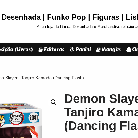
Desenhada | Funko Pop | Figuras | Li
A tua loja de Banda Desenhada e Merchandise relaciona
sição (Livros)
Editoras
Panini
Mangás
Ou
n Slayer : Tanjiro Kamado (Dancing Flash)
Demon Slaye
Tanjiro Kam
(Dancing Fla