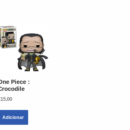
One Piece :
Crocodile
€
15,00
Adicionar