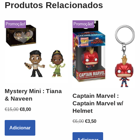
Produtos Relacionados
Promoção!
Promoção!
Mystery Mini : Tiana
Captain Marvel :
& Naveen
Captain Marvel w/
€
15,00
€
8,00
Helmet
€
6,00
€
3,50
Adicionar
Adicionar