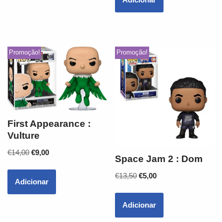
Promoção!
Promoção!
First Appearance :
Vulture
€
14,00
€
9,00
Space Jam 2 : Dom
€
13,50
€
5,00
Adicionar
Adicionar