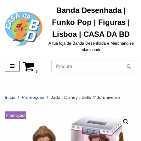
Banda Desenhada |
Avançar
Funko Pop | Figuras |
para
o
Lisboa | CASA DA BD
conteúdo
A tua loja de Banda Desenhada e Merchandise
relacionado
0
Início
\
Promoções
\
Jada : Disney : Belle 4”do universo
Promoção!