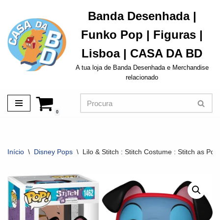
Banda Desenhada |
Avançar
Funko Pop | Figuras |
para
o
Lisboa | CASA DA BD
conteúdo
A tua loja de Banda Desenhada e Merchandise
relacionado
0
Início
\
Disney Pops
\
Lilo & Stitch : Stitch Costume : Stitch as Po