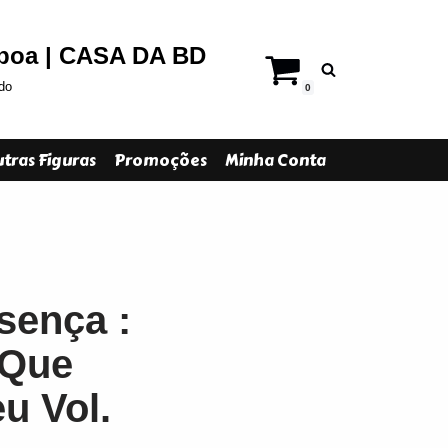
sboa | CASA DA BD
do
0
tras Figuras
Promoções
Minha Conta
esença :
 Que
u Vol.