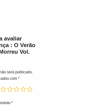
a avaliar
ença : O Verão
Morreu Vol.
não será publicado.
rcados com
*
produto
*