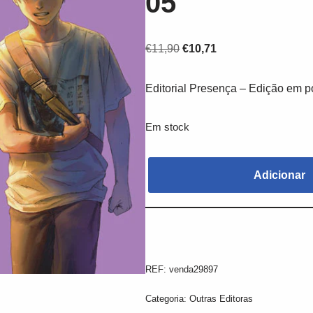
05
€
11,90
€
10,71
Editorial Presença – Edição em p
Em stock
Adicionar
REF:
venda29897
Categoria:
Outras Editoras