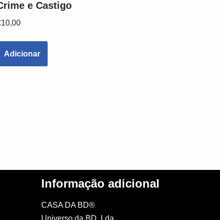
Crime e Castigo
€
10,00
Adicionar
Informação adicional
CASA DA BD®
Universo da BD, Lda.