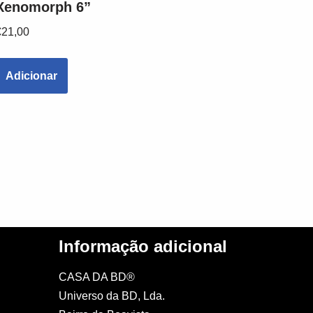
Xenomorph 6”
€
21,00
Adicionar
Informação adicional
CASA DA BD®
Universo da BD, Lda.