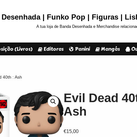
Desenhada | Funko Pop | Figuras | Li
A tua loja de Banda Desenhada e Merchandise relaciona
sição (Livros)
Editoras
Panini
Mangás
Ou
d 40th : Ash
Evil Dead 40t
Ash
€
15,00