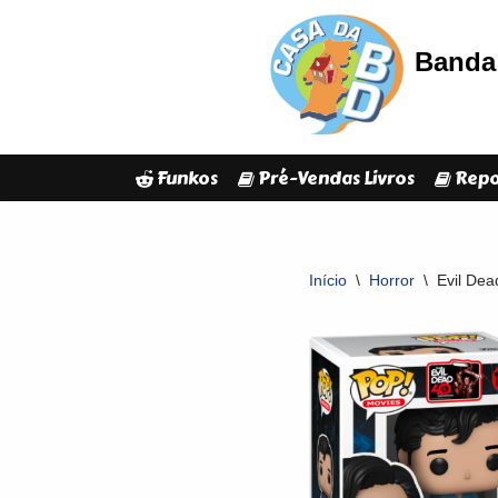
Banda 
Avançar
para
o
conteúdo
Funkos
Pré-Vendas Livros
Repo
Início
\
Horror
\
Evil Dea