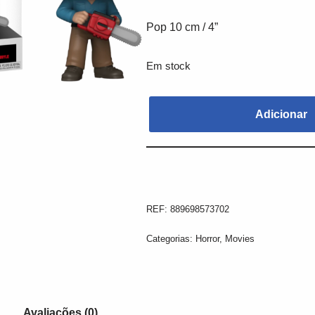
Pop 10 cm / 4”
Em stock
Adicionar
REF:
889698573702
Categorias:
Horror
,
Movies
Avaliações (0)