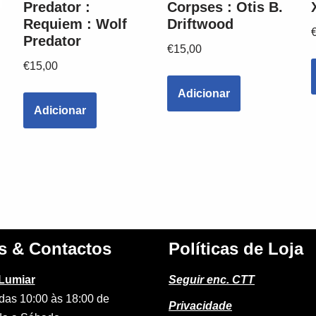
Predator :
Corpses : Otis B.
Requiem : Wolf
Driftwood
Predator
€
15,00
€
15,00
Adicionar
Adicionar
s & Contactos
Políticas de Loja
 Lumiar
Seguir enc. CTT
das 10:00 às 18:00 de
Privacidade