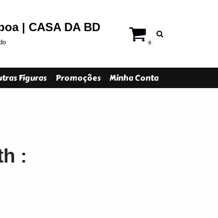
sboa | CASA DA BD
do
0
tras Figuras
Promoções
Minha Conta
h :