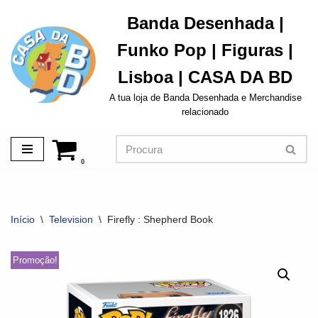
Banda Desenhada |
Avançar
Funko Pop | Figuras |
para
o
Lisboa | CASA DA BD
conteúdo
A tua loja de Banda Desenhada e Merchandise
relacionado
0
Início
\
Television
\
Firefly : Shepherd Book
Promoção!