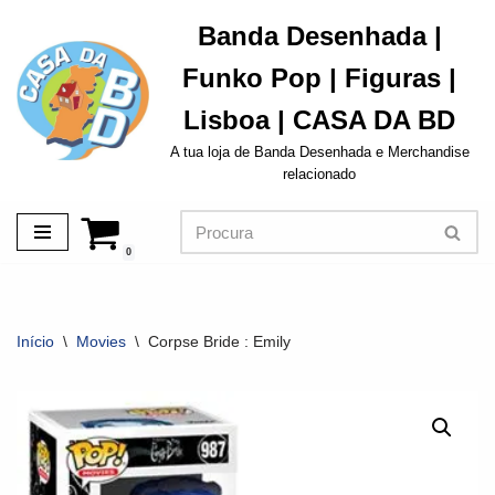
Banda Desenhada |
Avançar
Funko Pop | Figuras |
para
o
Lisboa | CASA DA BD
conteúdo
A tua loja de Banda Desenhada e Merchandise
relacionado
0
Início
\
Movies
\
Corpse Bride : Emily