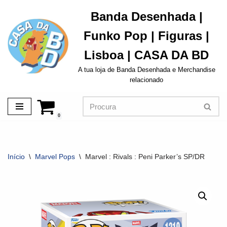
Banda Desenhada |
Avançar
Funko Pop | Figuras |
para
o
Lisboa | CASA DA BD
conteúdo
A tua loja de Banda Desenhada e Merchandise
relacionado
0
Início
\
Marvel Pops
\
Marvel : Rivals : Peni Parker’s SP/DR