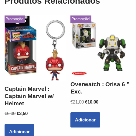
Produtos Relacionados
Promoção!
Promoção!
Overwatch : Orisa 6 ”
Captain Marvel :
Exc.
Captain Marvel w/
€
21,00
€
10,00
Helmet
€
6,00
€
3,50
Adicionar
Adicionar