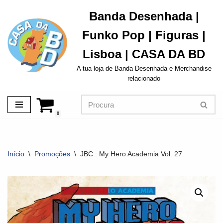
Banda Desenhada |
Avançar
Funko Pop | Figuras |
para
o
Lisboa | CASA DA BD
conteúdo
A tua loja de Banda Desenhada e Merchandise
relacionado
0
Início
\
Promoções
\
JBC : My Hero Academia Vol. 27