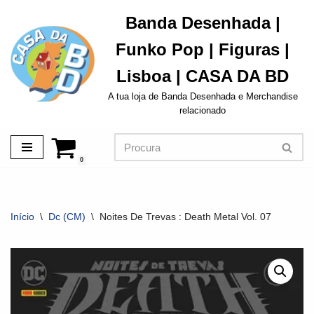
Banda Desenhada |
Avançar
Funko Pop | Figuras |
para
o
Lisboa | CASA DA BD
conteúdo
A tua loja de Banda Desenhada e Merchandise
relacionado
0
Início
\
Dc (CM)
\
Noites De Trevas : Death Metal Vol. 07