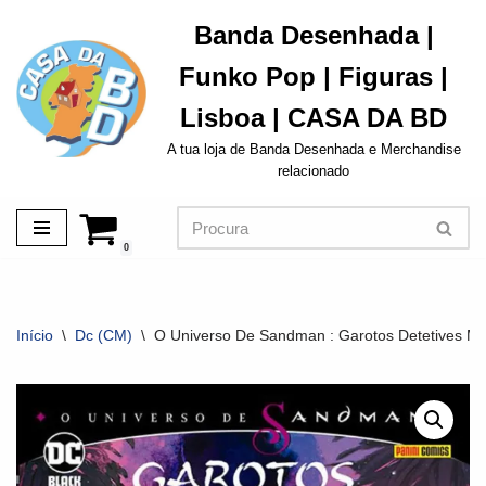
Banda Desenhada |
Avançar
Funko Pop | Figuras |
para
o
Lisboa | CASA DA BD
conteúdo
A tua loja de Banda Desenhada e Merchandise
relacionado
0
Início
\
Dc (CM)
\
O Universo De Sandman : Garotos Detetives Mo