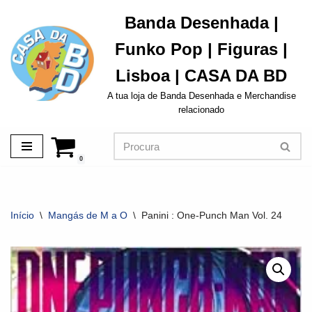
Banda Desenhada |
Avançar
Funko Pop | Figuras |
para
o
Lisboa | CASA DA BD
conteúdo
A tua loja de Banda Desenhada e Merchandise
relacionado
0
Início
\
Mangás de M a O
\
Panini : One-Punch Man Vol. 24