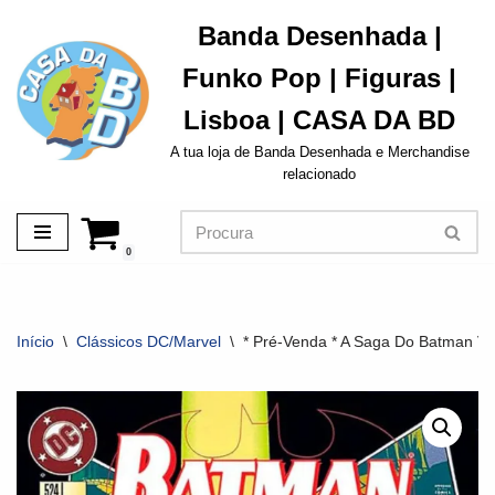
Banda Desenhada |
Avançar
Funko Pop | Figuras |
para
o
Lisboa | CASA DA BD
conteúdo
A tua loja de Banda Desenhada e Merchandise
relacionado
0
Início
\
Clássicos DC/Marvel
\
* Pré-Venda * A Saga Do Batman Vol