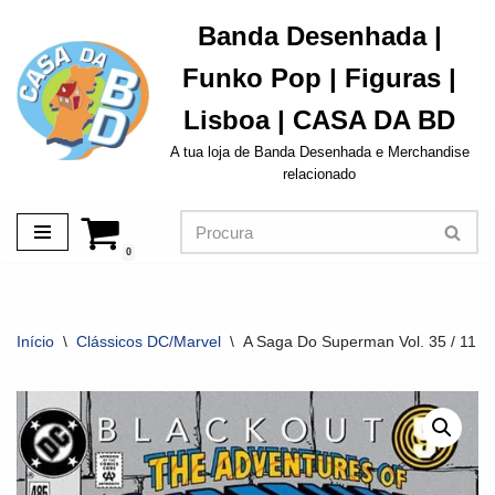
Banda Desenhada |
Avançar
Funko Pop | Figuras |
para
o
Lisboa | CASA DA BD
conteúdo
A tua loja de Banda Desenhada e Merchandise
relacionado
0
Início
\
Clássicos DC/Marvel
\
A Saga Do Superman Vol. 35 / 11