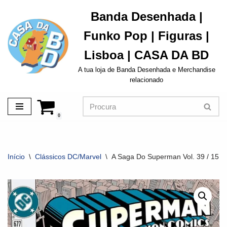
Banda Desenhada |
Avançar
Funko Pop | Figuras |
para
o
Lisboa | CASA DA BD
conteúdo
A tua loja de Banda Desenhada e Merchandise
relacionado
0
Início
\
Clássicos DC/Marvel
\
A Saga Do Superman Vol. 39 / 15