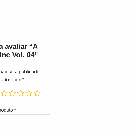
a avaliar “A
ne Vol. 04”
não será publicado.
rcados com
*
produto
*