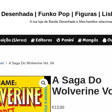
Desenhada | Funko Pop | Figuras | Li
A tua loja de Banda Desenhada e Merchandise relaciona
sição (Livros)
Editoras
Panini
Mangás
Ou
vel
\
A Saga Do Wolverine Vol. 04
A Saga Do
Wolverine Vo
€
13,00