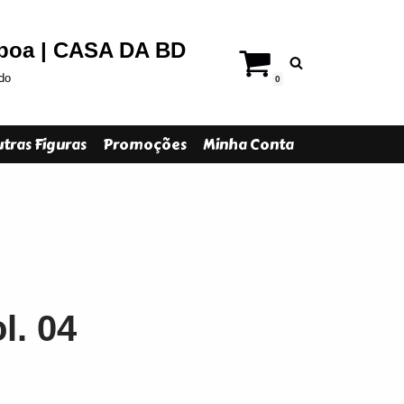
sboa | CASA DA BD
do
0
tras Figuras
Promoções
Minha Conta
l. 04