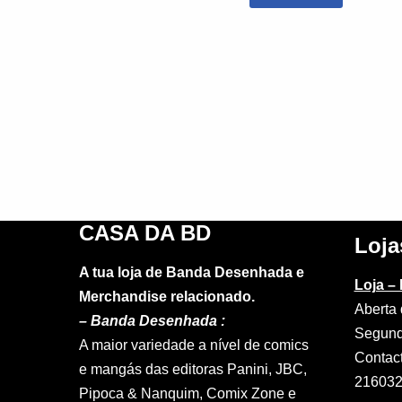
CASA DA BD
Loja
A tua loja de Banda Desenhada e
Loja –
Merchandise relacionado.
Aberta 
–
Banda Desenhada :
Segund
A maior variedade a nível de comics
Contac
e mangás das editoras Panini, JBC,
21603
Pipoca & Nanquim, Comix Zone e