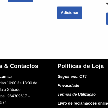
Adicionar
s & Contactos
Políticas de Loja
 Lumiar
Seguir enc. CTT
das 10:00 às 18:00 de
Privacidade
a a Sábado
Termos de Utilização
tos : 964309617 –
2574
Livro de reclamações onlin