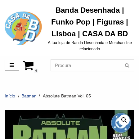
Banda Desenhada |
Avançar
Funko Pop | Figuras |
para
o
Lisboa | CASA DA BD
conteúdo
A tua loja de Banda Desenhada e Merchandise
relacionado
0
Início
\
Batman
\
Absolute Batman Vol. 05