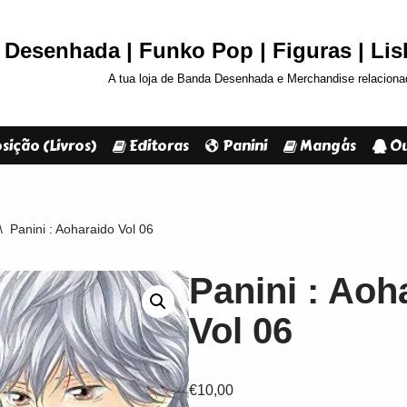
Desenhada | Funko Pop | Figuras | Li
A tua loja de Banda Desenhada e Merchandise relaciona
sição (Livros)
Editoras
Panini
Mangás
Ou
\
Panini : Aoharaido Vol 06
Panini : Aoh
Vol 06
€
10,00