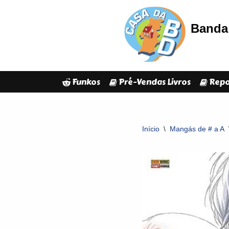
Banda 
Avançar
para
o
conteúdo
Funkos
Pré-Vendas Livros
Repo
Início
\
Mangás de # a A