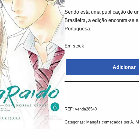
Sendo esta uma publicação de um
Brasileira, a edição encontra-se 
Portuguesa.
Em stock
Adicionar
REF:
venda28540
Categorias:
Mangás começados por A
,
M