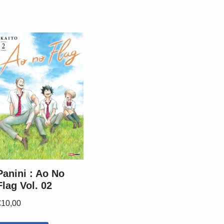
Panini : Ao No
Flag Vol. 02
€
10,00