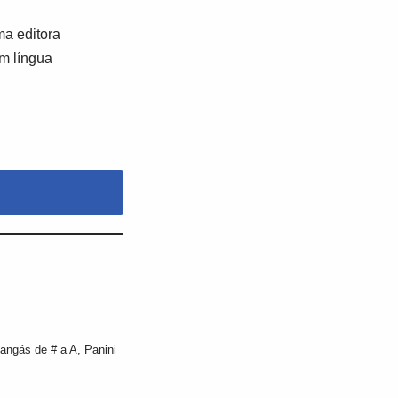
a editora
em língua
angás de # a A
,
Panini