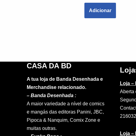
Adicionar
CASA DA BD
Loja
A tua loja de Banda Desenhada e
Loja –
Merchandise relacionado.
Aberta 
–
Banda Desenhada :
Segund
A maior variedade a nível de comics
Contac
e mangás das editoras Panini, JBC,
21603
Pipoca & Nanquim, Comix Zone e
muitas outras.
Loja –