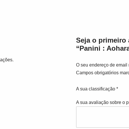
Seja o primeiro 
“Panini : Aohar
iações.
O seu endereço de email 
Campos obrigatórios ma
A sua classificação
*
A sua avaliação sobre o 