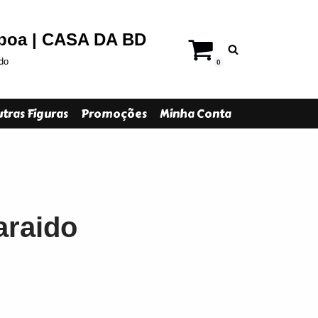
sboa | CASA DA BD
do
0
tras Figuras
Promoções
Minha Conta
araido