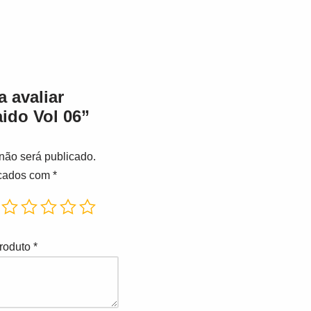
a avaliar
aido Vol 06”
não será publicado.
rcados com
*
produto
*