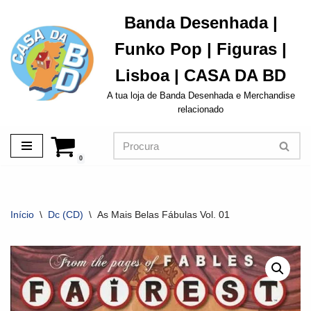
Banda Desenhada |
Avançar
Funko Pop | Figuras |
para
o
Lisboa | CASA DA BD
conteúdo
A tua loja de Banda Desenhada e Merchandise
relacionado
0
Início
\
Dc (CD)
\
As Mais Belas Fábulas Vol. 01