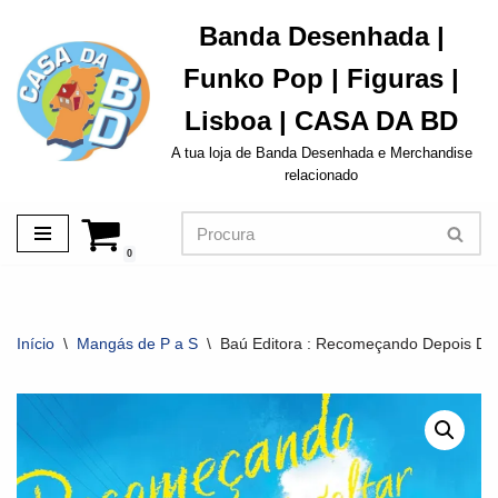
Banda Desenhada |
Avançar
Funko Pop | Figuras |
para
o
Lisboa | CASA DA BD
conteúdo
A tua loja de Banda Desenhada e Merchandise
relacionado
0
Início
\
Mangás de P a S
\
Baú Editora : Recomeçando Depois De 