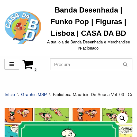
Banda Desenhada |
Avançar
Funko Pop | Figuras |
para
o
Lisboa | CASA DA BD
conteúdo
A tua loja de Banda Desenhada e Merchandise
relacionado
0
Início
\
Graphic MSP
\
Biblioteca Maurício De Sousa Vol. 03 : Ceb