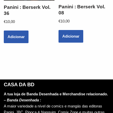
Panini : Berserk Vol.
Panini : Berserk Vol.
08
36
€
10,00
€
10,00
Adicionar
Adicionar
CASA DA BD
A tua loja de Banda Desenhada e Merchandise relacionado.
–
Banda Desenhada :
A maior variedade a nível de comics e mangás das editoras
Panini, JBC, Pipoca & Nanquim, Comix Zone e muitas outras.