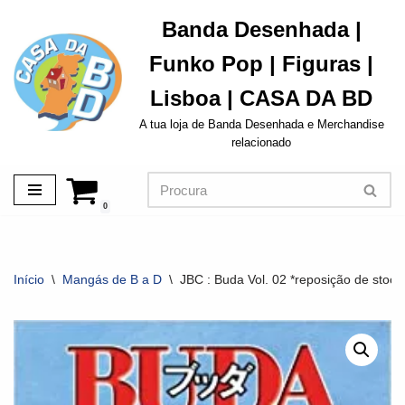
Banda Desenhada |
Avançar
Funko Pop | Figuras |
para
o
Lisboa | CASA DA BD
conteúdo
A tua loja de Banda Desenhada e Merchandise
relacionado
0
Início
\
Mangás de B a D
\
JBC : Buda Vol. 02 *reposição de stock 