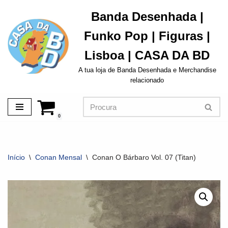
Banda Desenhada |
Avançar
Funko Pop | Figuras |
para
o
Lisboa | CASA DA BD
conteúdo
A tua loja de Banda Desenhada e Merchandise
relacionado
0
Início
\
Conan Mensal
\
Conan O Bárbaro Vol. 07 (Titan)