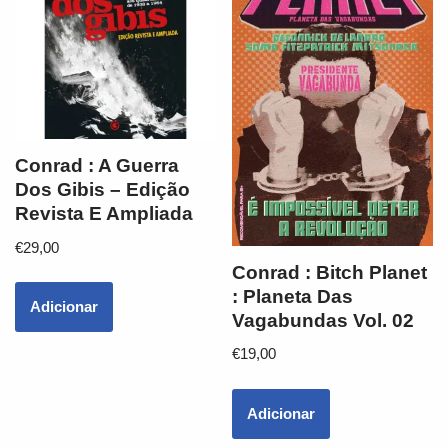
Conrad : A Guerra
Dos Gibis – Edição
Revista E Ampliada
€
29,00
Conrad : Bitch Planet
: Planeta Das
Adicionar
Vagabundas Vol. 02
€
19,00
Adicionar