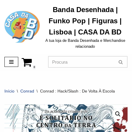
Banda Desenhada |
Avançar
Funko Pop | Figuras |
para
o
Lisboa | CASA DA BD
conteúdo
A tua loja de Banda Desenhada e Merchandise
relacionado
0
Início
\
Conrad
\
Conrad : Hack/Slash : De Volta À Escola