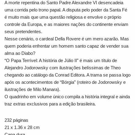
A morte repentina do Santo Padre Alexandre VI desencadeia
uma corrida pelo trono papal. A disputa pelo poder da Santa Fé
é muito mais que uma questão religiosa e envolve o próprio
controle da Europa, e as maiores nações do continente enviam
seus pretendentes.
Nesse cenário, o cardeal Della Rovere é um mero azarão. Mas
quem poderia enfrentar um homem santo capaz de vender sua
alma ao Diabo?
“O Papa Terrível: A história de Júlio II” é mais um título de
Alejandro Jodorowsky com ilustrações belíssimas de Theo
chegando ao catálogo da Conrad Editora. A trama se passa logo
após os acontecimentos de “Bórgia” (roteiro de Jodorowsky e
ilustrações de Milo Manara).
O quadrinho em volume único compila a história integral e ainda
traz extras exclusivos para a edição brasileira.
232 páginas
21 x 1.36 x 28 cm
Capa dura