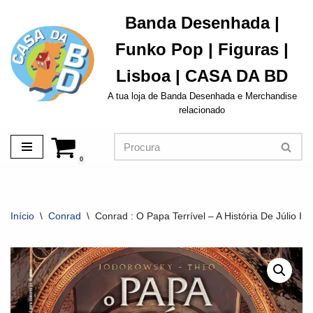
Banda Desenhada |
Avançar
Funko Pop | Figuras |
para
o
Lisboa | CASA DA BD
conteúdo
A tua loja de Banda Desenhada e Merchandise
relacionado
0
Início
\
Conrad
\
Conrad : O Papa Terrível – A História De Júlio II 