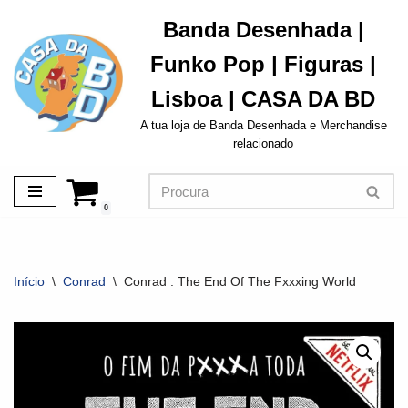
Banda Desenhada |
Avançar
Funko Pop | Figuras |
para
o
Lisboa | CASA DA BD
conteúdo
A tua loja de Banda Desenhada e Merchandise
relacionado
0
Início
\
Conrad
\
Conrad : The End Of The Fxxxing World