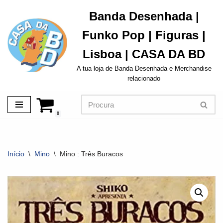
Banda Desenhada |
Avançar
Funko Pop | Figuras |
para
o
Lisboa | CASA DA BD
conteúdo
A tua loja de Banda Desenhada e Merchandise
relacionado
0
Início
\
Mino
\
Mino : Três Buracos