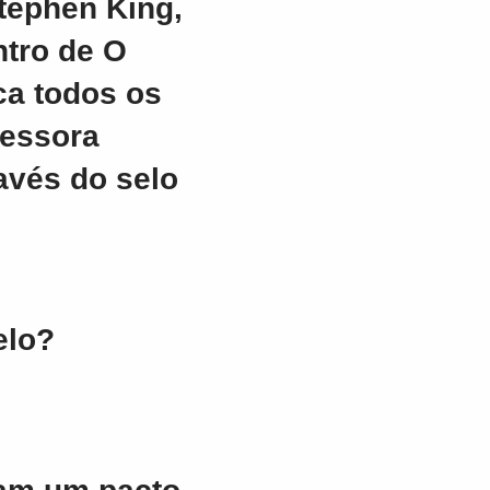
Stephen King,
ntro de O
ca todos os
ressora
avés do selo
elo?