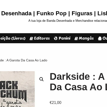
Desenhada | Funko Pop | Figuras | Li
A tua loja de Banda Desenhada e Merchandise relaciona
sição (Livros)
Editoras
Panini
Mangás
Ou
ide : A Garota Da Casa Ao Lado
Darkside : A
Da Casa Ao 
€
21,00