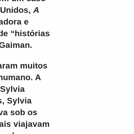
 Unidos,
A
adora e
de “histórias
 Gaiman.
aram muitos
 humano. A
 Sylvia
s, Sylvia
ava sob os
ais viajavam