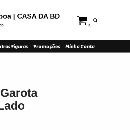
sboa | CASA DA BD
do
0
tras Figuras
Promoções
Minha Conta
 Garota
Lado