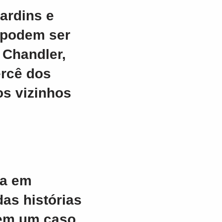
ardins e
 podem ser
 Chandler,
ercê dos
os vizinhos
ça em
as histórias
o em um caso