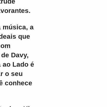
trude
vorantes.
 música, a
deais que
com
 de Davy,
a ao Lado é
ar o seu
cê conhece