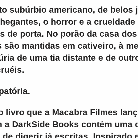
o subúrbio americano, de belos j
hegantes, o horror e a crueldade
s de porta. No porão da casa dos
 são mantidas em cativeiro, à m
úria de uma tia distante e de outr
ruéis.
atória.
o livro que a Macabra Filmes lan
m a DarkSide Books contém uma d
s de digerir já escritas. Inspirad