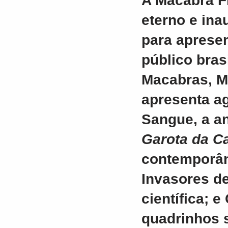
A Macabra F
eterno e ina
para apresen
público brasi
Macabras, M
apresenta ag
Sangue, a an
Garota da C
contemporân
Invasores de
científica; 
quadrinhos 