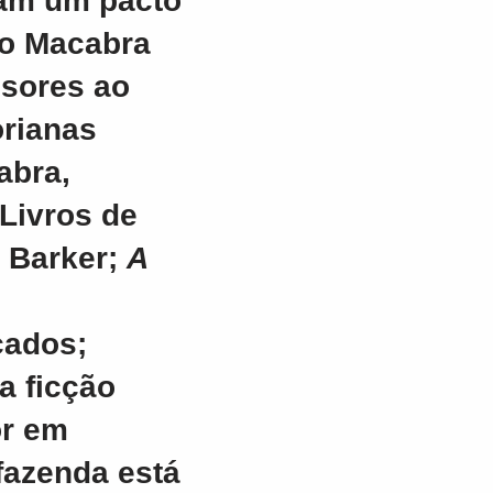
ram um pacto
lo
Macabra
ssores ao
orianas
abra,
Livros de
e Barker;
A
cados;
a ficção
or em
fazenda está