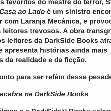
s favoritos do mestre do terror, 
 Casa ao Lado
é um sinistro enco
r com Laranja Mecânica, e provo
 leitores trevosos. A obra transg
s leitores da
DarkSide Books
atr
e apresenta histórias ainda mais
 da realidade e da ficção.
ronto para ser refém desse pesad
Macabra na DarkSide Books