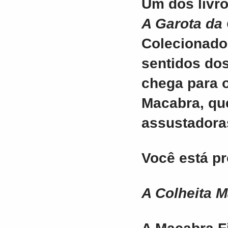
Um dos livro
A Garota da
Colecionado
sentidos dos
chega para o
Macabra
, qu
assustadoras
Você está p
A Colheita 