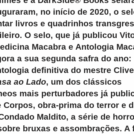
ilmes e a DarkSide® Books sela
uguraram, no início de 2020, o se
tar livros e quadrinhos transgre
leiro. O selo, que já publicou Vit
edicina Macabra e Antologia Mac
ora a sua segunda safra do ano: 
tologia definitiva do mestre Cliv
asa ao Lado
, um dos clássicos
eos mais perturbadores já publi
 Corpos, obra-prima do terror e d
e Condado Maldito, a série de horr
sobre bruxas e assombrações. A 