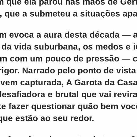
m que ela parou nas mãos de Ger
, que a submeteu a situações apa
um
evoca a aura desta década — a
 da vida suburbana, os medos e i
am com um pouco de pressão — 
igor. Narrado pelo ponto de vista
ovem capturada, A Garota da Cas
desafiadora e brutal que vai revir
te fazer questionar quão bem vo
ue estão ao seu redor.