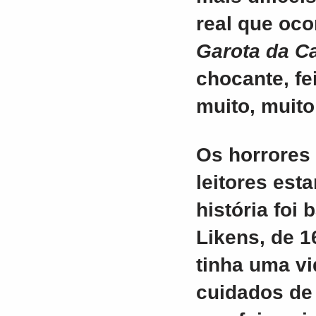
real que oc
Garota da C
chocante, fe
muito, muito
Os horrores
leitores est
história foi
Likens, de 1
tinha uma vi
cuidados de