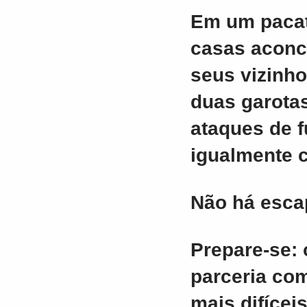
Em um pacat
casas aconc
seus vizinho
duas garotas
ataques de f
igualmente c
Não há escap
Prepare-se: 
parceria co
mais difícei