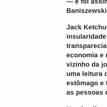
— e foi assi
Baniszewski
Jack Ketch
insularidade
transpareci
economia e r
vizinho da j
uma leitura 
estômago e 
as pessoas q