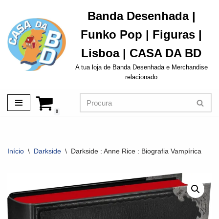
Banda Desenhada |
Avançar
Funko Pop | Figuras |
para
o
Lisboa | CASA DA BD
conteúdo
A tua loja de Banda Desenhada e Merchandise
relacionado
0
Início
\
Darkside
\
Darkside : Anne Rice : Biografia Vampírica