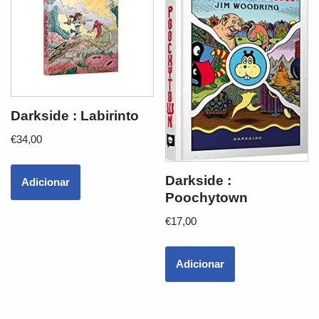
Darkside : Labirinto
€
34,00
Darkside :
Adicionar
Poochytown
€
17,00
Adicionar