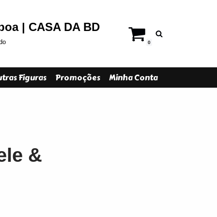
sboa | CASA DA BD
do
0
tras Figuras
Promoções
Minha Conta
ele &