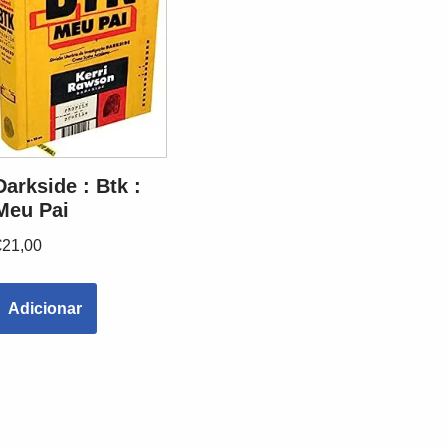
Darkside : Btk :
Meu Pai
€
21,00
Adicionar