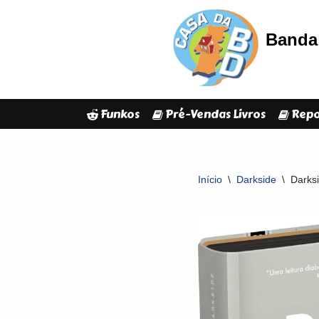
Banda 
Avançar
para
o
conteúdo
Funkos
Pré-Vendas Livros
Repo
Início
\
Darkside
\
Darksi