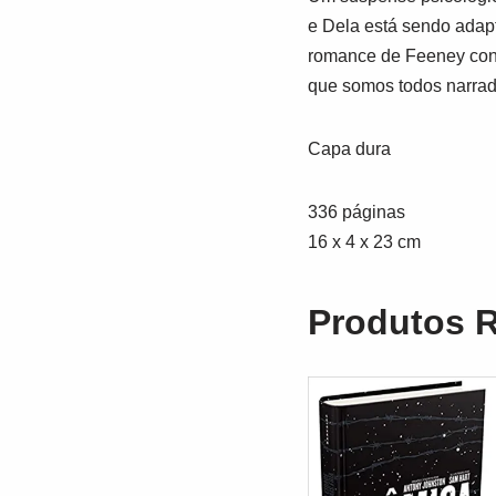
e Dela
está sendo adapt
romance de Feeney condu
que somos todos narrad
Capa dura
336 páginas
16 x 4 x 23 cm
Produtos 