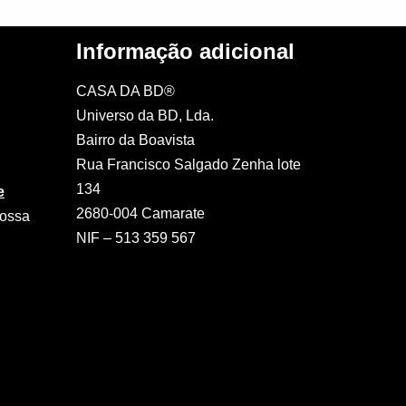
Informação adicional
CASA DA BD®
Universo da BD, Lda.
Bairro da Boavista
Rua Francisco Salgado Zenha lote
134
e
2680-004 Camarate
nossa
NIF – 513 359 567