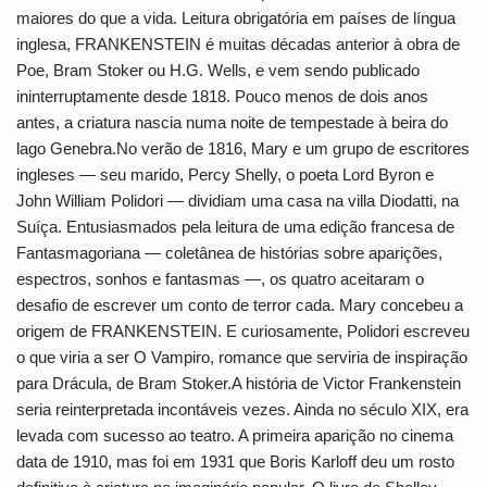
maiores do que a vida. Leitura obrigatória em países de língua
inglesa, FRANKENSTEIN é muitas décadas anterior à obra de
Poe, Bram Stoker ou H.G. Wells, e vem sendo publicado
ininterruptamente desde 1818. Pouco menos de dois anos
antes, a criatura nascia numa noite de tempestade à beira do
lago Genebra.No verão de 1816, Mary e um grupo de escritores
ingleses ― seu marido, Percy Shelly, o poeta Lord Byron e
John William Polidori ― dividiam uma casa na villa Diodatti, na
Suíça. Entusiasmados pela leitura de uma edição francesa de
Fantasmagoriana ― coletânea de histórias sobre aparições,
espectros, sonhos e fantasmas ―, os quatro aceitaram o
desafio de escrever um conto de terror cada. Mary concebeu a
origem de FRANKENSTEIN. E curiosamente, Polidori escreveu
o que viria a ser O Vampiro, romance que serviria de inspiração
para Drácula, de Bram Stoker.A história de Victor Frankenstein
seria reinterpretada incontáveis vezes. Ainda no século XIX, era
levada com sucesso ao teatro. A primeira aparição no cinema
data de 1910, mas foi em 1931 que Boris Karloff deu um rosto