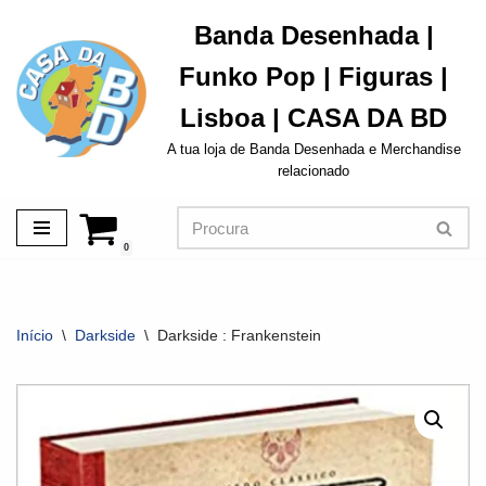
Banda Desenhada |
Avançar
Funko Pop | Figuras |
para
o
Lisboa | CASA DA BD
conteúdo
A tua loja de Banda Desenhada e Merchandise
relacionado
0
Início
\
Darkside
\
Darkside : Frankenstein