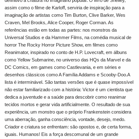
definitivo à criatura no imaginário popular. O livro de Shelley,
assim como o filme de Karloff, serviria de inspiração para a
imaginação de artistas como Tim Burton, Clive Barker, Wes
Craven, Mel Brooks, Alice Cooper, Roger Corman. As
referências estão em todas as partes: nos monstros da
Universal Studios e da Hammer Films, na comédia musical de
horror The Rocky Horror Picture Show, em filmes como
Reanimator, inspirado no conto de H.P. Lovecraft, em álbuns
como Yellow Submarine, no universo das HQs da Marvel e da
DC Comics, em games como Castlevania, e em séries e
desenhos clássicos como A Família Addams e Scooby-Doo.A
lista é interminável. São tantas versões que é quase impossível
não estar familiarizado com a história: Victor é um cientista que
dedica a juventude e a saúde para descobrir como reanimar
tecidos mortos e gerar vida artificialmente. O resultado de sua
experiência, um monstro que o próprio Frankenstein considera
uma aberração, ganha consciência, vontade, desejo, medo.
Criador e criatura se enfrentam: são opostos e, de certa forma,
iguais. Humanos! Eis a força descomunal de um grande