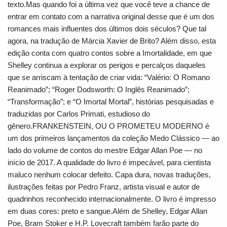
texto.Mas quando foi a última vez que você teve a chance de
entrar em contato com a narrativa original desse que é um dos
romances mais influentes dos últimos dois séculos? Que tal
agora, na tradução de Márcia Xavier de Brito? Além disso, esta
edição conta com quatro contos sobre a Imortalidade, em que
Shelley continua a explorar os perigos e percalços daqueles
que se arriscam à tentação de criar vida: “Valério: O Romano
Reanimado”; “Roger Dodsworth: O Inglês Reanimado”;
“Transformação”; e “O Imortal Mortal”, histórias pesquisadas e
traduzidas por Carlos Primati, estudioso do
gênero.FRANKENSTEIN, OU O PROMETEU MODERNO é
um dos primeiros lançamentos da coleção Medo Clássico ― ao
lado do volume de contos do mestre Edgar Allan Poe ― no
início de 2017. A qualidade do livro é impecável, para cientista
maluco nenhum colocar defeito. Capa dura, novas traduções,
ilustrações feitas por Pedro Franz, artista visual e autor de
quadrinhos reconhecido internacionalmente. O livro é impresso
em duas cores: preto e sangue.Além de Shelley, Edgar Allan
Poe, Bram Stoker e H.P. Lovecraft também farão parte do