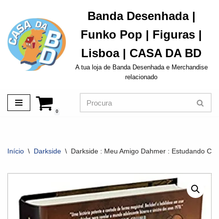
Banda Desenhada |
Avançar
Funko Pop | Figuras |
para
o
Lisboa | CASA DA BD
conteúdo
A tua loja de Banda Desenhada e Merchandise
relacionado
0
Início
\
Darkside
\
Darkside : Meu Amigo Dahmer : Estudando Com 