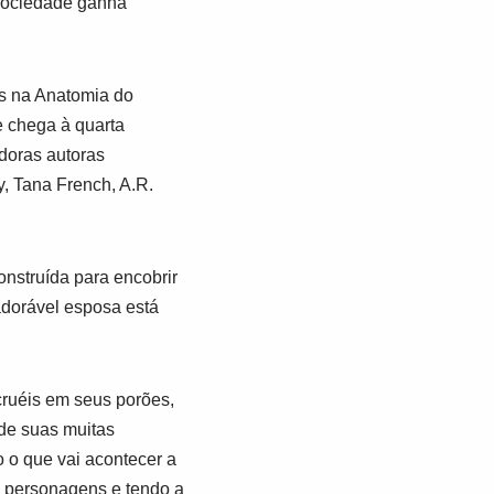
 sociedade ganha
as na Anatomia do
 chega à quarta
doras autoras
, Tana French, A.R.
nstruída para encobrir
adorável esposa está
cruéis em seus porões,
 de suas muitas
o o que vai acontecer a
s personagens e tendo a