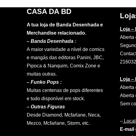
CASA DA BD
Loja
A tua loja de Banda Desenhada e
Loja –
Merchandise relacionado.
Aberta 
–
Banda Desenhada :
Segund
A maior variedade a nível de comics
Contac
e mangás das editoras Panini, JBC,
21603
Pipoca & Nanquim, Comix Zone e
muitas outras.
Loja –
– Funko Pops :
Aberta 
Muitas centenas de pops diferentes
Aberta 
e tudo disponível em stock.
Sem con
– Outras Figuras
Desde Diamond, Mcfarlane, Neca,
–
Local
Mezco, Mcfarlane, Storm, etc.
E-mail 