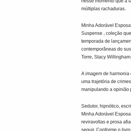
nesse momento que a fa
múltiplas rachaduras.
Minha Adorável Esposa
Suspense
, coleção que
temporada de lançament
contemporâneas do susp
Torre, Stacy Willingham,
A imagem de harmonia e
uma trajetória de crim
manipulando a opinião pú
Sedutor, hipnótico, esc
Minha Adorável Espos
reviravoltas e prosa af
seguir. Conforme o liv