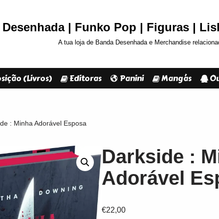
Desenhada | Funko Pop | Figuras | Li
A tua loja de Banda Desenhada e Merchandise relaciona
sição (Livros)
Editoras
Panini
Mangás
Ou
ide : Minha Adorável Esposa
Darkside : M
Adorável Es
€
22,00