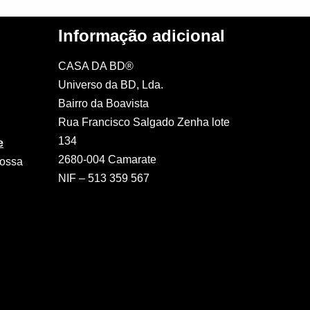
Informação adicional
CASA DA BD®
Universo da BD, Lda.
Bairro da Boavista
Rua Francisco Salgado Zenha lote
134
e
2680-004 Camarate
nossa
NIF – 513 359 567