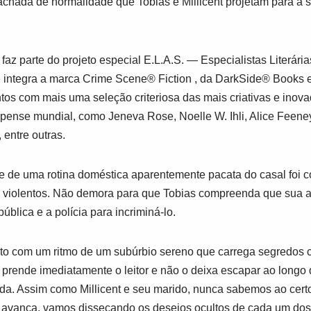
chada de normalidade que Tobias e Millicent projetam para a
faz parte do projeto especial
E.L.A.S. ― Especialistas Literári
 integra a marca
Crime Scene® Fiction
, da
DarkSide® Books
e
os com mais uma seleção criteriosa das mais criativas e inova
ense mundial, como Jeneva Rose, Noelle W. Ihli, Alice Feeney
 entre outras.
 de uma rotina doméstica aparentemente pacata do casal foi co
es violentos. Não demora para que Tobias compreenda que sua 
blica e a polícia para incriminá-lo.
rito com um ritmo de um subúrbio sereno que carrega segredos 
a
prende imediatamente o leitor e não o deixa escapar ao longo
iada. Assim como Millicent e seu marido, nunca sabemos ao cert
ro avança, vamos dissecando os desejos ocultos de cada um do