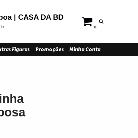
sboa | CASA DA BD
do
0
tras Figuras
Promoções
Minha Conta
inha
posa