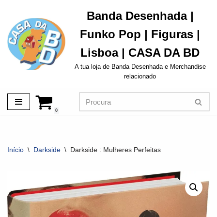
Banda Desenhada |
Avançar
Funko Pop | Figuras |
para
o
Lisboa | CASA DA BD
conteúdo
A tua loja de Banda Desenhada e Merchandise
relacionado
0
Início
\
Darkside
\
Darkside : Mulheres Perfeitas