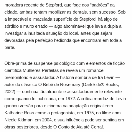
moradora recente de Stepford, que foge dos “padrões” da
cidade, ambas tentam mobilizar as demais, sem sucesso. Sob
a impecável e imaculada superfície de Stepford, há algo de
sórdido e muito errado ― algo abominável que leva a dupla a
investigar a inusitada situação do local, antes que sejam
devoradas pela perfeição hedionda que encontram em toda a
parte.
Obra-prima de suspense psicológico com elementos de ficção
científica
Mulheres Perfeitas
se revela um romance
premonitório e assustador. A história sombria de Ira Levin ―
autor do clássico
O Bebê de Rosemary
(
DarkSide® Books
,
2022)
―
continua tão atraente e assustadoramente relevante
como quando foi publicada, em 1972. A crítica mordaz de Levin
ganhou versão para o cinema na adaptação original com
Katharine Ross como a protagonista, em 1975, no filme com
Nicole Kidman, em 2004, e sua influência pode ser sentida em
obras posteriores, desde
O Conto de Aia
até
Corra!
.