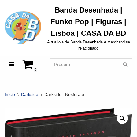
Banda Desenhada |
Avançar
Funko Pop | Figuras |
para
o
Lisboa | CASA DA BD
conteúdo
A tua loja de Banda Desenhada e Merchandise
relacionado
0
Início
\
Darkside
\
Darkside : Nosferatu