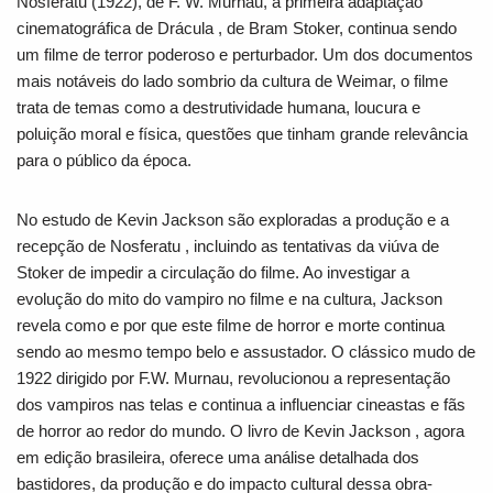
Nosferatu
(1922), de F. W. Murnau, a primeira adaptação
cinematográfica de
Drácula
, de Bram Stoker, continua sendo
um filme de terror poderoso e perturbador. Um dos documentos
mais notáveis do lado sombrio da cultura de Weimar, o filme
trata de temas como a destrutividade humana, loucura e
poluição moral e física, questões que tinham grande relevância
para o público da época.
No estudo de
Kevin Jackson
são exploradas a produção e a
recepção de
Nosferatu
, incluindo as tentativas da viúva de
Stoker de impedir a circulação do filme. Ao investigar a
evolução do mito do vampiro no filme e na cultura, Jackson
revela como e por que este filme de horror e morte continua
sendo ao mesmo tempo belo e assustador. O clássico mudo de
1922 dirigido por F.W. Murnau, revolucionou a representação
dos vampiros nas telas e continua a influenciar cineastas e fãs
de horror ao redor do mundo. O livro de
Kevin Jackson
, agora
em edição brasileira, oferece uma análise detalhada dos
bastidores, da produção e do impacto cultural dessa obra-