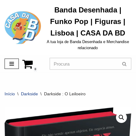
Banda Desenhada |
Avançar
Funko Pop | Figuras |
para
o
Lisboa | CASA DA BD
conteúdo
A tua loja de Banda Desenhada e Merchandise
relacionado
0
Início
\
Darkside
\
Darkside : O Leiloeiro