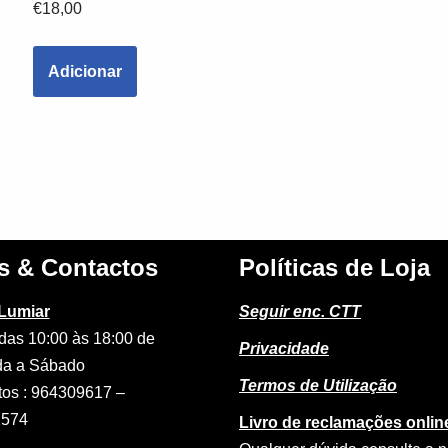
€
18,00
Adicionar
s & Contactos
Políticas de Loja
 Lumiar
Seguir enc. CTT
das 10:00 às 18:00 de
Privacidade
a a Sábado
Termos de Utilização
tos : 964309617 –
2574
Livro de reclamações onlin