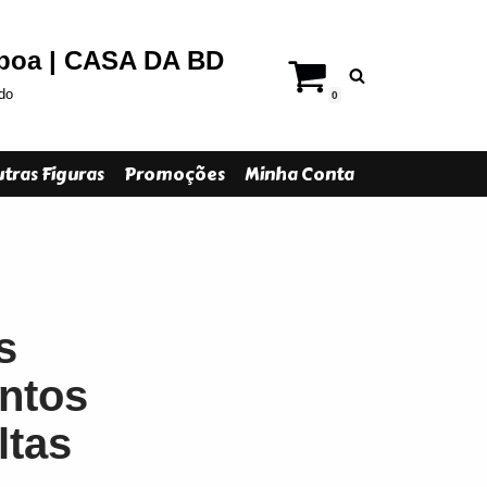
sboa | CASA DA BD
do
0
tras Figuras
Promoções
Minha Conta
s
ntos
ltas