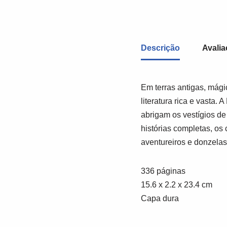
Descrição
Avalia
Em terras antigas, mági
literatura rica e vasta. 
abrigam os vestígios de
histórias completas, os 
aventureiros e donzelas
336 páginas
15.6 x 2.2 x 23.4 cm
Capa dura