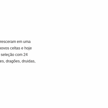
floresceram em uma
 povos celtas e hoje
a seleção com 24
es, dragões, druidas,