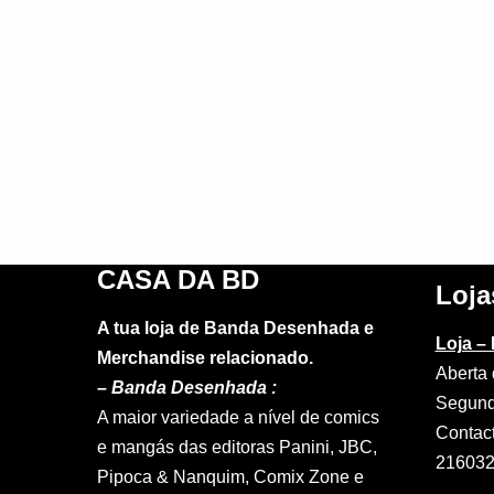
CASA DA BD
Loja
A tua loja de Banda Desenhada e
Loja –
Merchandise relacionado.
Aberta 
–
Banda Desenhada :
Segund
A maior variedade a nível de comics
Contac
e mangás das editoras Panini, JBC,
21603
Pipoca & Nanquim, Comix Zone e