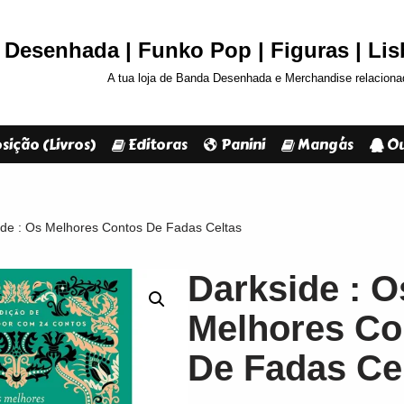
Desenhada | Funko Pop | Figuras | Li
A tua loja de Banda Desenhada e Merchandise relaciona
sição (Livros)
Editoras
Panini
Mangás
Ou
ide : Os Melhores Contos De Fadas Celtas
Darkside : O
Melhores Co
De Fadas Ce